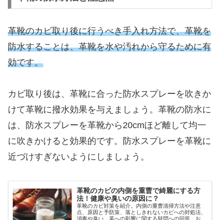
革靴のカビ取り後に行うべき手入れ方法で、革靴を
防水することは、革靴を水や汚れから守るために有
効です。
カビ取り後は、革靴に合った防水スプレーを吹きか
けて革靴に撥水効果を与えましょう。革靴の防水に
は、防水スプレーを革靴から20cmほど離して均一
に吹きかけると効果的です。防水スプレーを革靴に
近づけすぎないようにしましょう。
革靴のカビの内側を重曹で綺麗にする方
法！健康や臭いの原因に？
革靴のカビ対策を紹介。内側の重曹清掃方法や注意
点、原因と予防策、落としきれないカビへの対処法、
消毒や臭い、革への影響に関する疑問への回答。おす