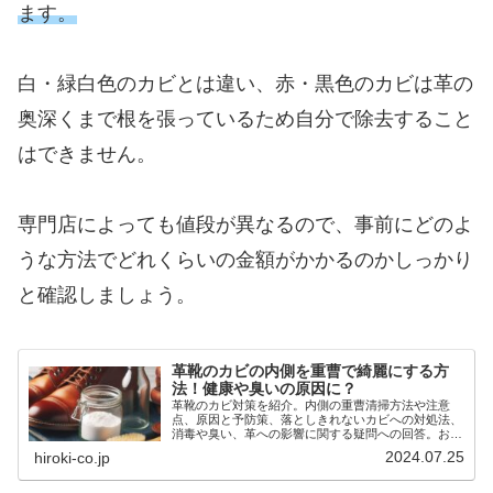
ます。
白・緑白色のカビとは違い、赤・黒色のカビは革の
奥深くまで根を張っているため自分で除去すること
はできません。
専門店によっても値段が異なるので、事前にどのよ
うな方法でどれくらいの金額がかかるのかしっかり
と確認しましょう。
革靴のカビの内側を重曹で綺麗にする方
法！健康や臭いの原因に？
革靴のカビ対策を紹介。内側の重曹清掃方法や注意
点、原因と予防策、落としきれないカビへの対処法、
消毒や臭い、革への影響に関する疑問への回答。おす
すめのケア用品や日常的な手入れ、保管のコツも紹介
2024.07.25
hiroki-co.jp
し、革靴のカビ除去方法をまとめたガイド。