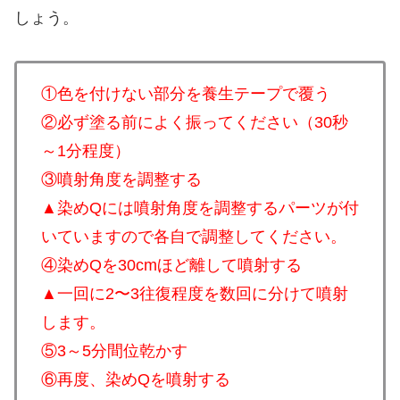
しょう。
①色を付けない部分を養生テープで覆う
②必ず塗る前によく振ってください（30秒
～1分程度）
③噴射角度を調整する
▲染めQには噴射角度を調整するパーツが付
いていますので各自で調整してください。
④染めQを30cmほど離して噴射する
▲一回に2〜3往復程度を数回に分けて噴射
します。
⑤3～5分間位乾かす
⑥再度、染めQを噴射する