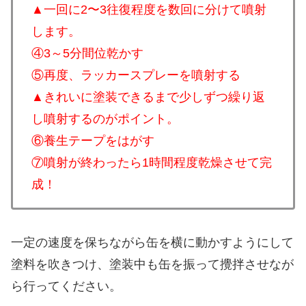
▲一回に2〜3往復程度を数回に分けて噴射
します。
④3～5分間位乾かす
⑤再度、ラッカースプレーを噴射する
▲きれいに塗装できるまで少しずつ繰り返
し噴射するのがポイント。
⑥養生テープをはがす
⑦噴射が終わったら1時間程度乾燥させて完
成！
一定の速度を保ちながら缶を横に動かすようにして
塗料を吹きつけ、塗装中も缶を振って攪拌させなが
ら行ってください。