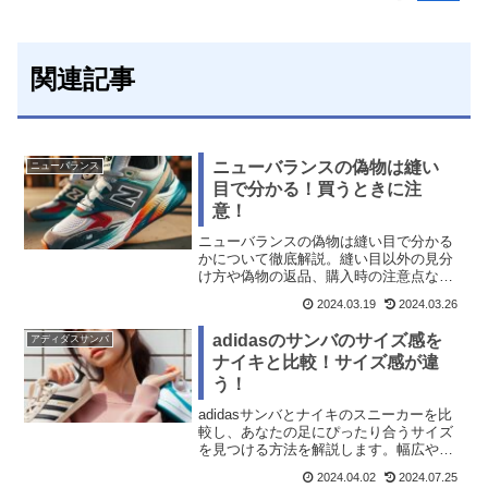
関連記事
ニューバランスの偽物は縫い
ニューバランス
目で分かる！買うときに注
意！
ニューバランスの偽物は縫い目で分かる
かについて徹底解説。縫い目以外の見分
け方や偽物の返品、購入時の注意点など
を紹介します。参考にどうぞ。
2024.03.19
2024.03.26
adidasのサンバのサイズ感を
アディダスサンバ
ナイキと比較！サイズ感が違
う！
adidasサンバとナイキのスニーカーを比
較し、あなたの足にぴったり合うサイズ
を見つける方法を解説します。幅広や甲
高の足に最適なサイズの選び方、オンラ
2024.04.02
2024.07.25
イン購入の際の注意点も紹介します。