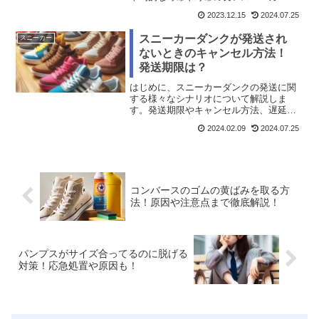
紹介。スニーカーを処分するタイミング
2023.12.15
2024.07.25
や処分法、寿命がきたスニーカーを履く
リスクも参考にどうぞ。
スニーカーダンクが発送され
スニーカー
ないときのキャンセル方法！
発送期限は？
はじめに、スニーカーダンクの発送に関
する様々なシナリオについて解説しま
す。発送期限やキャンセル方法、遅延の
原因や対処方法、注意点や予防策、発送
2024.02.09
2024.07.25
されないことが多いブランドやモデルな
ど、包括的な情報を提供します。
コンバースのゴムの黄ばみを取る方
法！原因や注意点まで徹底解説！
パンプスがサイズ合ってるのに脱げる
対策！応急処置や原因も！