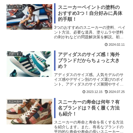
スニーカーペイントの塗料の
スニーカー
おすすめ3つ！自分好みに具体
的手順！
3つのおすすめのスニーカーの塗料、ペイ
ント方法、必要な道具、塗りムラや塗料
の剥がれなどの問題解決策を解説。初心
者もプロ並みのカスタムスニーカーを作
2024.02.11
成できるコツを紹介します。
アディダスのサイズ感！海外
アディダス
ブランドだからちょっと大き
め？
アディダスのサイズ感。人気モデルのサ
イズ感やデザイン別のサイズ選びのポイ
ント。アディダスのサイズ展開やサイズ
選びで失敗しないためのポイント。
2023.12.15
2024.07.25
スニーカーの寿命は何年？有
スニーカー
名ブランドは？長く履く方法
も紹介！
スニーカーの寿命と寿命を長くする方法
を紹介します。また、有名なブランドの
平均的な寿命や寿命の長いスニーカーも