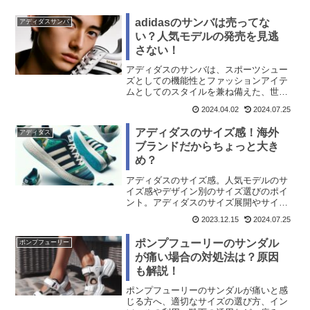
adidasのサンバは売ってな
アディダスサンバ
い？人気モデルの発売を見逃
さない！
アディダスのサンバは、スポーツシュー
ズとしての機能性とファッションアイテ
ムとしてのスタイルを兼ね備えた、世界
中で愛されるスニーカーです。その人気
2024.04.02
2024.07.25
の秘密や購入方法、売り切れる理由、偽
物を避ける方法などを詳しく解説しま
アディダスのサイズ感！海外
アディダス
す。
ブランドだからちょっと大き
め？
アディダスのサイズ感。人気モデルのサ
イズ感やデザイン別のサイズ選びのポイ
ント。アディダスのサイズ展開やサイズ
選びで失敗しないためのポイント。
2023.12.15
2024.07.25
ポンプフューリーのサンダル
ポンプフューリー
が痛い場合の対処法は？原因
も解説！
ポンプフューリーのサンダルが痛いと感
じる方へ、適切なサイズの選び方、イン