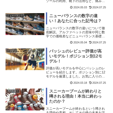
ソールの利用、靴下の活用など、痛みを
解消する対処法と原因を解説します。サ
2024.05.03
2024.07.25
ンダルを快適に履くコツも紹介。
ニューバランスの数字の違
ニューバランス
い！あなたに合った記号は？
ニューバランスの数字の違いについて徹
底解説。アルファベットの意味や同じ数
字での価格差などニューバランス基礎知
識、人気の型番も紹介します。
2024.05.04
2024.07.25
バッシュのレビュー評価が高
バッシュ
いモデル！ポジション別12モ
デル！
評価が高いモデルを中心にバッシュのレ
ビューを紹介します。ポジション別に12
モデルを厳選しました。お気に入りのバ
ッシュを見つけてくださいね。
2024.03.18
2024.07.25
スニーカーブームが終わりと
スニーカー
噂される理由！本当に終わっ
たのか？
スニーカーブームが終わるという噂され
る理由や真相、そしてその後の未来を詳