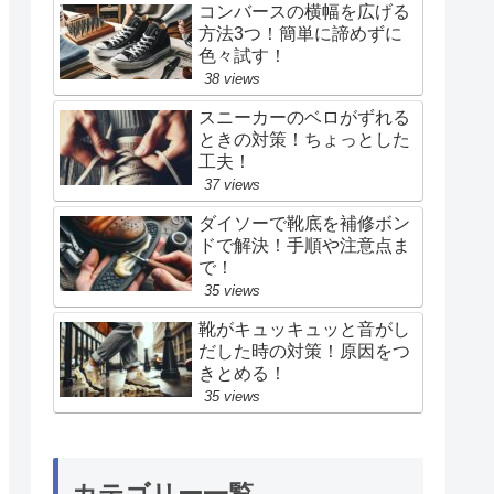
コンバースの横幅を広げる
方法3つ！簡単に諦めずに
色々試す！
38 views
スニーカーのベロがずれる
ときの対策！ちょっとした
工夫！
37 views
ダイソーで靴底を補修ボン
ドで解決！手順や注意点ま
で！
35 views
靴がキュッキュッと音がし
だした時の対策！原因をつ
きとめる！
35 views
カテゴリー一覧