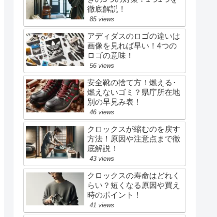
徹底解説！
85 views
アディダスのロゴの違いは
画像を見れば早い！4つの
ロゴの意味！
56 views
安全靴の捨て方！燃える･
燃えないゴミ？県庁所在地
別の早見み表！
46 views
クロックスが縮むのを戻す
方法！原因や注意点まで徹
底解説！
43 views
クロックスの寿命はどれく
らい？短くなる原因や買え
時のポイント！
41 views