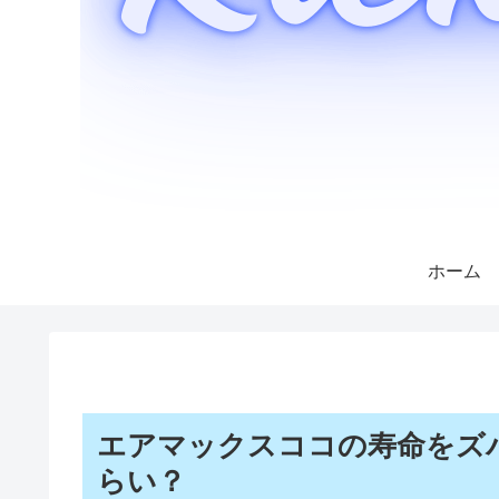
ホーム
エアマックスココの寿命をズ
らい？