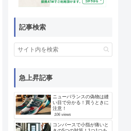
記事検索
急上昇記事
ニューバランスの偽物は縫
い目で分かる！買うときに
注意！
106 views
コンバースで小指が痛いと
きの5つの対策！1つ1つを