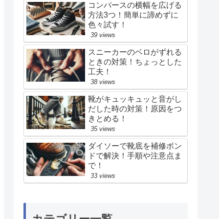
コンバースの横幅を広げる
方法3つ！簡単に諦めずに
色々試す！
39 views
スニーカーのベロがずれる
ときの対策！ちょっとした
工夫！
38 views
靴がキュッキュッと音がし
だした時の対策！原因をつ
きとめる！
35 views
ダイソーで靴底を補修ボン
ドで解決！手順や注意点ま
で！
33 views
カテゴリー一覧