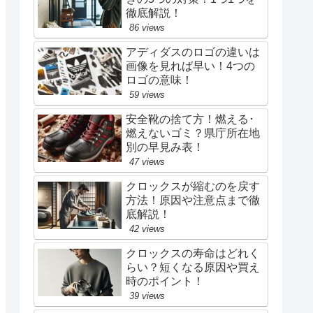
徹底解説！
86 views
アディダスのロゴの違いは
画像を見れば早い！4つの
ロゴの意味！
59 views
安全靴の捨て方！燃える･
燃えないゴミ？県庁所在地
別の早見み表！
47 views
クロックスが縮むのを戻す
方法！原因や注意点まで徹
底解説！
42 views
クロックスの寿命はどれく
らい？短くなる原因や買え
時のポイント！
39 views