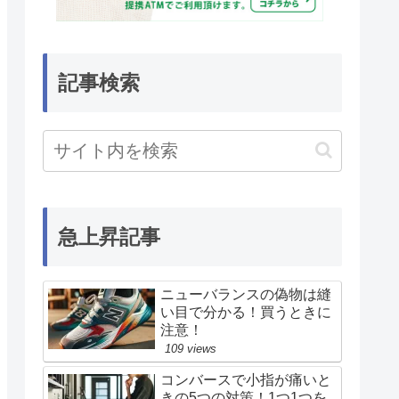
記事検索
急上昇記事
ニューバランスの偽物は縫
い目で分かる！買うときに
注意！
109 views
コンバースで小指が痛いと
きの5つの対策！1つ1つを