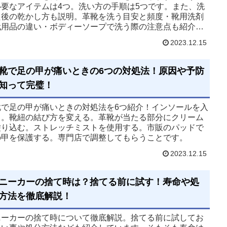
必要なアイテムは4つ。洗い方の手順は5つです。また、洗
た後の乾かし方も説明。革靴を洗う目安と頻度・靴用洗剤
代用品の違い・ボディーソープで洗う際の注意点も紹介し
す。
2023.12.15
靴で足の甲が痛いときの6つの対処法！原因や予防
知って完璧！
靴で足の甲が痛いときの対処法を6つ紹介！インソールを入
る。靴紐の結び方を変える。革靴が当たる部分にクリーム
塗り込む。ストレッチミストを使用する。市販のパッドで
の甲を保護する。専門店で調整してもらうことです。
2023.12.15
ニーカーの捨て時は？捨てる前に試す！寿命や処
方法を徹底解説！
ニーカーの捨て時について徹底解説。捨てる前に試してお