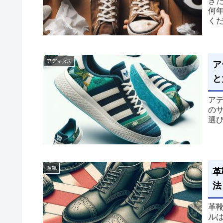
き
何
く
て
アディダス
ア
と
ア
の
選
革靴
革
法
革
ル