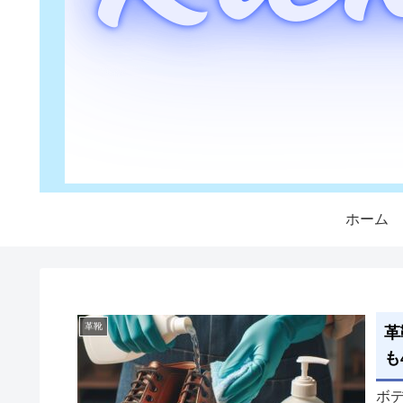
ホーム
革靴
革
も
ボ