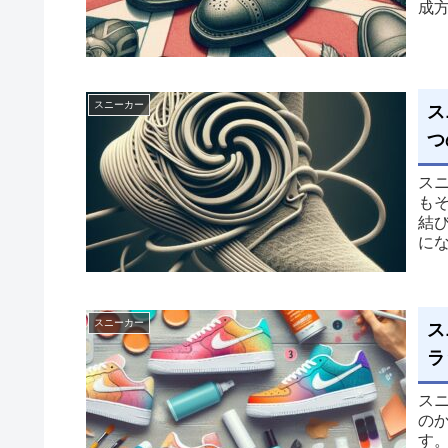
成
スニーカー
ス
つ
ス
も
結
に
を
スニーカー
ス
ラ
ス
の
す