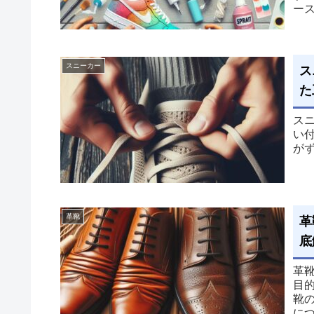
ー
スニーカー
ス
た
ス
い
が
革靴
革
底
革
目
靴
に