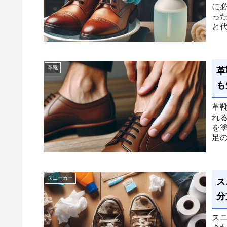
に
っ
と
ま
革靴
革
も
革
れ
を
足
スニーカー
ス
分
ス