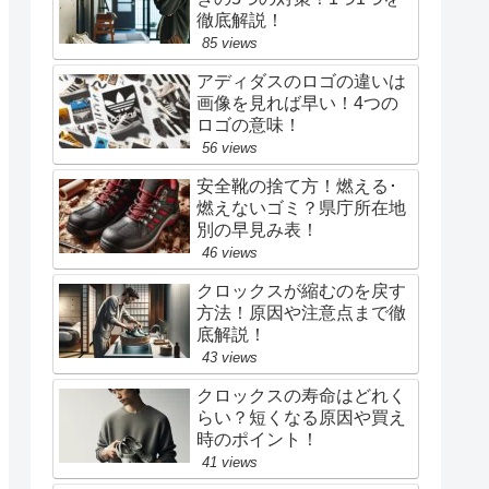
徹底解説！
85 views
アディダスのロゴの違いは
画像を見れば早い！4つの
ロゴの意味！
56 views
安全靴の捨て方！燃える･
燃えないゴミ？県庁所在地
別の早見み表！
46 views
クロックスが縮むのを戻す
方法！原因や注意点まで徹
底解説！
43 views
クロックスの寿命はどれく
らい？短くなる原因や買え
時のポイント！
41 views