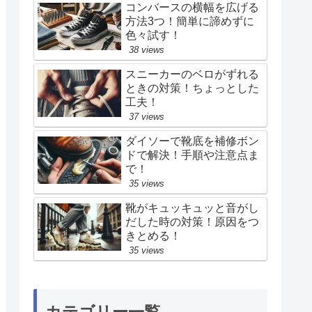
コンバースの横幅を広げる
方法3つ！簡単に諦めずに
色々試す！
38 views
スニーカーのベロがずれる
ときの対策！ちょっとした
工夫！
37 views
ダイソーで靴底を補修ボン
ドで解決！手順や注意点ま
で！
35 views
靴がキュッキュッと音がし
だした時の対策！原因をつ
きとめる！
35 views
カテゴリー一覧