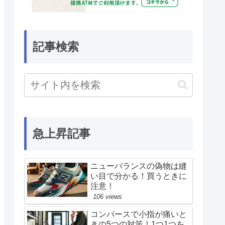
記事検索
急上昇記事
ニューバランスの偽物は縫
い目で分かる！買うときに
注意！
106 views
コンバースで小指が痛いと
きの5つの対策！1つ1つを